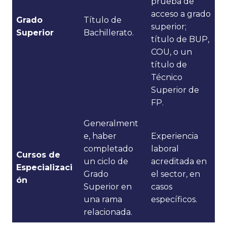
prueba de
acceso a grado
Grado
Título de
superior;
Superior
Bachillerato.
título de BUP,
COU, o un
título de
Técnico
Superior de
FP.
Generalment
e, haber
Experiencia
completado
laboral
Cursos de
un ciclo de
acreditada en
Especializaci
Grado
el sector, en
ón
Superior en
casos
una rama
específicos.
relacionada.