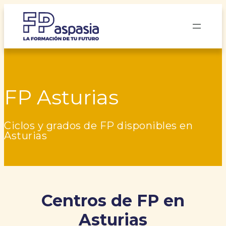
Saltar
al
contenido
FP Asturias
Ciclos y grados de FP disponibles en
Asturias
Centros de FP en
Asturias