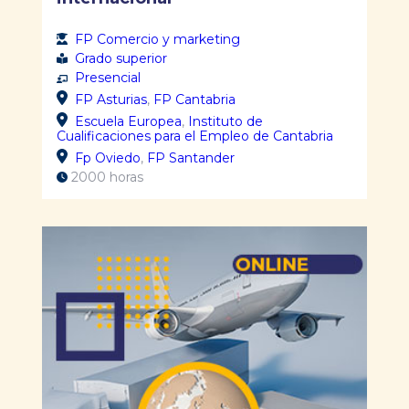
FP Comercio y marketing
Grado superior
Presencial
FP Asturias
,
FP Cantabria
Escuela Europea
,
Instituto de
Cualificaciones para el Empleo de Cantabria
Fp Oviedo
,
FP Santander
2000 horas