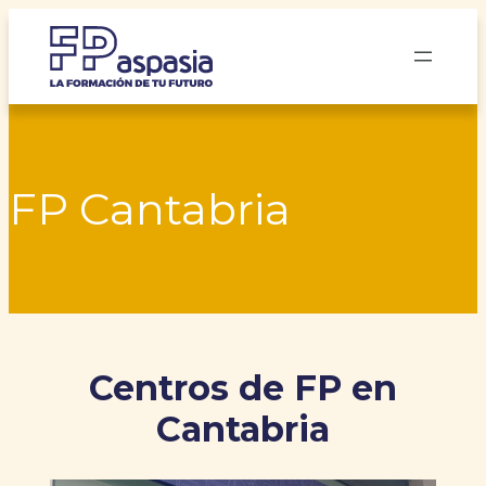
Saltar
al
contenido
FP Cantabria
Centros de FP en
Cantabria