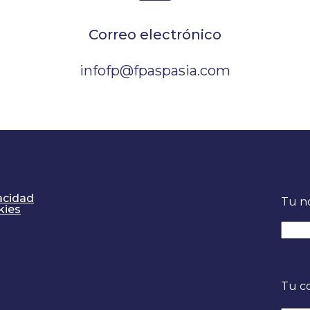
Correo electrónico
infofp@fpaspasia.com
vacidad
Tu n
kies
Tu co