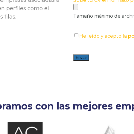
 empresas asociadas a
Sube tu CV en formato p
n perfiles como el
Tamaño máximo de archiv
 filas.
He leído y acepto la
po
oramos con las mejores emp