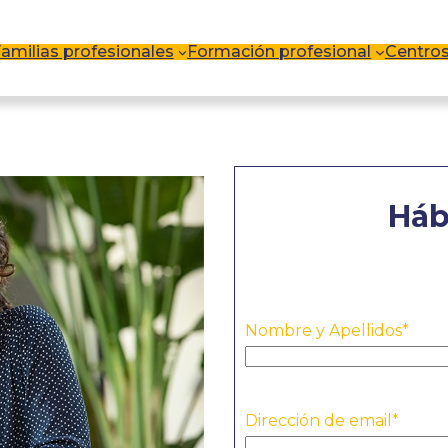
amilias profesionales
Formación profesional
Centro
Háb
Nombre y Apellidos
*
Dirección de email
*