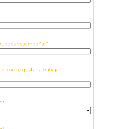
 puedes desempeñar
*
a que te gustaría trabajar
s?
*