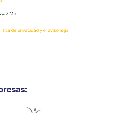
df
o: 2 MB.
lítica de privacidad
y el
aviso legal
.
resas: