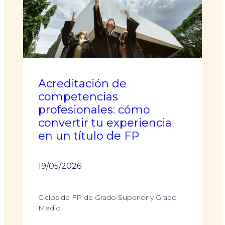
en
2026?
Guía
completa
para
decidir
Acreditación de
competencias
profesionales: cómo
convertir tu experiencia
en un título de FP
19/05/2026
Ciclos de FP de Grado Superior y Grado
Medio