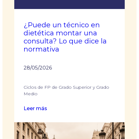
fases
y
cómo
¿Puede un técnico en
asegurar
dietética montar una
tu
consulta? Lo que dice la
plaza
normativa
28/05/2026
Ciclos de FP de Grado Superior y Grado
Medio
:
Leer más
¿Puede
un
técnico