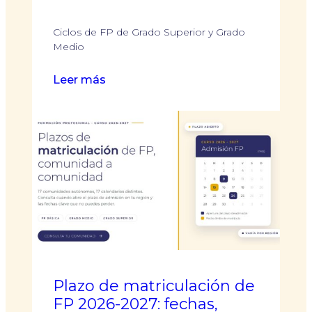
Ciclos de FP de Grado Superior y Grado
Medio
:
Leer más
Formación
Profesional
Aragón
2026:
plazos,
requisitos
y
cómo
solicitar
plaza
Plazo de matriculación de
FP 2026-2027: fechas,