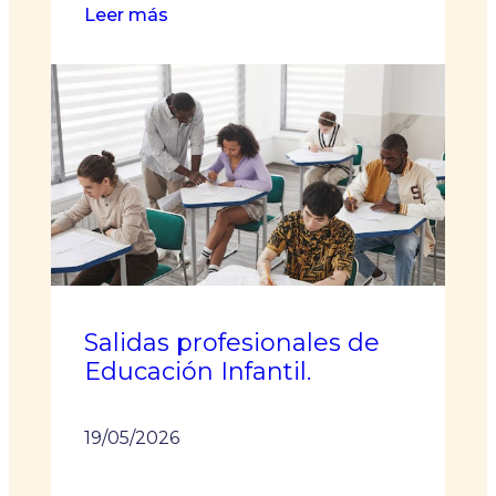
:
Leer más
Acreditación
de
competencias
profesionales:
cómo
convertir
tu
experiencia
en
un
título
Salidas profesionales de
de
Educación Infantil.
FP
19/05/2026