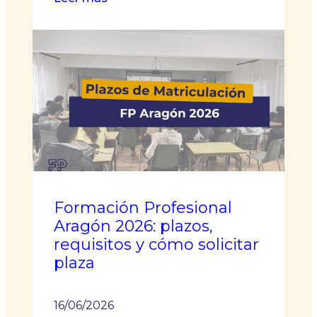
Fechas
de
matriculación
para
FP
en
Asturias
para
el
curso
26-
Formación Profesional
27
Aragón 2026: plazos,
requisitos y cómo solicitar
plaza
16/06/2026