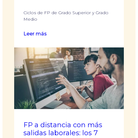
Ciclos de FP de Grado Superior y Grado
Medio
:
Leer más
Calendario
escolar
FP
Castilla
y
León:
todo
lo
que
necesitas
saber
FP a distancia con más
para
salidas laborales: los 7
tu