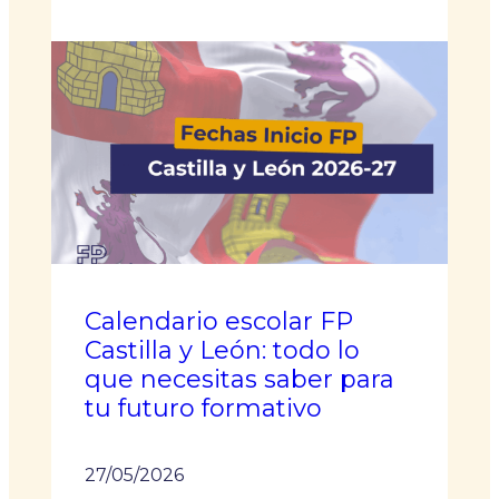
¿Cuándo
empiezan
las
clases
de
Grado
Superior
en
Madrid
2026?
Calendario escolar FP
Castilla y León: todo lo
que necesitas saber para
tu futuro formativo
27/05/2026