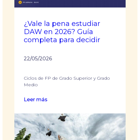
7
ciclos
online
¿Vale la pena estudiar
que
DAW en 2026? Guía
más
completa para decidir
empleo
generan
en
22/05/2026
2026
Ciclos de FP de Grado Superior y Grado
Medio
:
Leer más
¿Vale
la
pena
estudiar
DAW