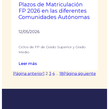
Plazos de Matriculación
FP 2026 en las diferentes
Comunidades Autónomas
12/05/2026
Ciclos de FP de Grado Superior y Grado
Medio
:
Leer más
Plazos
Página anterior
1
2
3
4
…
18
Página siguiente
de
Matriculación
FP
2026
en
las