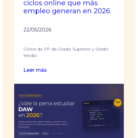
ciclos online que más
futuro
empleo generan en 2026
formativo
22/05/2026
Ciclos de FP de Grado Superior y Grado
Medio
:
Leer más
FP
a
distancia
con
más
salidas
laborales:
los