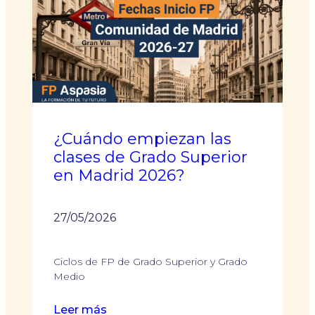
en
dietética
montar
una
consulta?
Lo
que
dice
¿Cuándo empiezan las
la
clases de Grado Superior
normativa
en Madrid 2026?
27/05/2026
Ciclos de FP de Grado Superior y Grado
Medio
:
Leer más