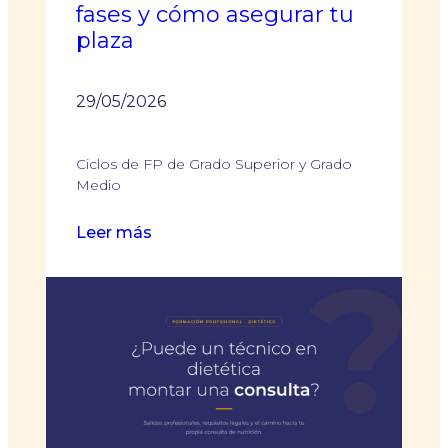
fases y cómo asegurar tu
plaza
29/05/2026
Ciclos de FP de Grado Superior y Grado
Medio
:
Leer más
Plazo
de
matriculación
de
FP
2026-
2027:
fechas,