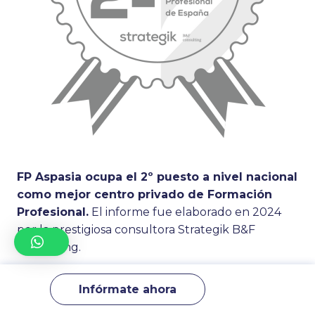
FP Aspasia ocupa el 2º puesto a nivel nacional
como mejor centro privado de Formación
Profesional.
El informe fue elaborado en 2024
por la prestigiosa consultora Strategik B&F
Consulting.
Para elaborar este ranking se estudiaron 24
Infórmate ahora
indicadores clave como la
empleabilidad, y
calidad de prácticas
. El informe analizó más de