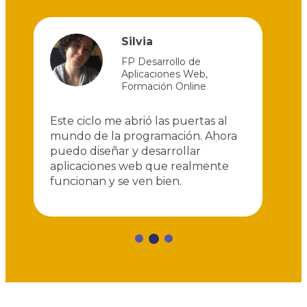
Silvia
FP Desarrollo de
Aplicaciones Web
,
Formación Online
Este ciclo me abrió las puertas al
E
 y
mundo de la programación. Ahora
D
s,
puedo diseñar y desarrollar
u
aplicaciones web que realmente
s
funcionan y se ven bien.
c