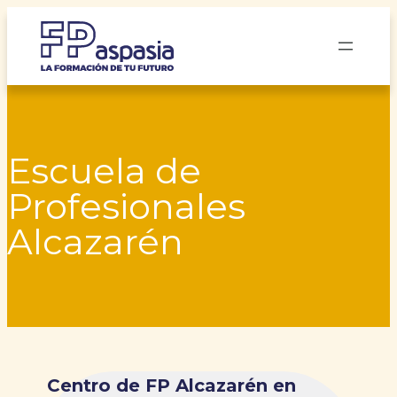
Saltar
al
contenido
Escuela de
Profesionales
Alcazarén
Centro de FP Alcazarén en