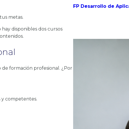
FP Desarrollo de Aplic
tus metas.
 hay disponibles dos cursos
ontenidos.
onal
 de formación profesional. ¿Por
s y competentes.