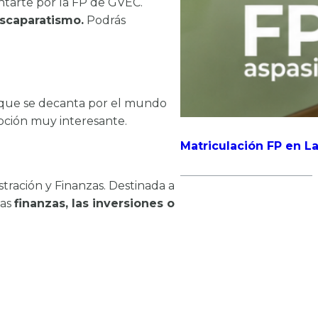
tarte por la FP de GVEC.
escaparatismo.
Podrás
il que se decanta por el mundo
pción muy interesante.
Matriculación FP en La
stración y Finanzas. Destinada a
las
finanzas, las inversiones o