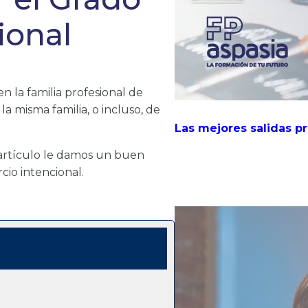
ional
n la familia profesional de
 misma familia, o incluso, de
Las mejores salidas p
e artículo le damos un buen
cio intencional.