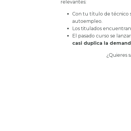
relevantes:
Con tu título de técnico 
autoempleo.
Los titulados encuentra
El pasado curso se lanz
casi duplica la deman
¿Quieres s