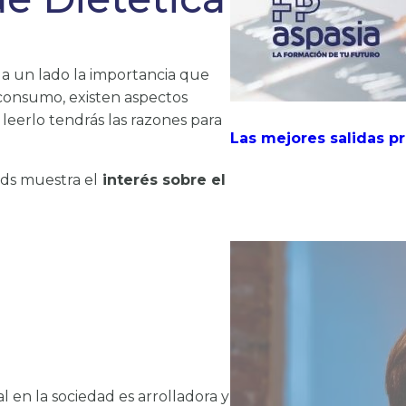
o a un lado la importancia que
 consumo, existen aspectos
leerlo tendrás las razones para
Las mejores salidas p
nds muestra el
interés sobre el
l en la sociedad es arrolladora y