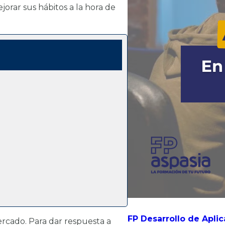
jorar sus hábitos a la hora de
FP Desarrollo de Aplic
rcado. Para dar respuesta a