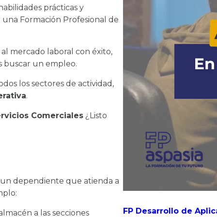
habilidades prácticas y
n una Formación Profesional de
 al mercado laboral con éxito,
es buscar un empleo.
odos los sectores de actividad,
rativa
.
ervicios Comerciales
¿Listo
a un dependiente que atienda a
mplo:
FP Desarrollo de Aplic
 almacén a las secciones