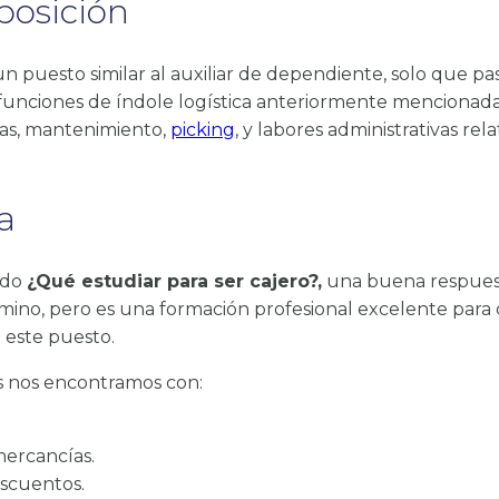
posición
un puesto similar al auxiliar de dependiente, solo que p
funciones de índole logística anteriormente mencionada
as, mantenimiento,
picking
, y labores administrativas rel
a
ado
¿Qué estudiar para ser cajero?,
una buena respuesta
amino, pero es una formación profesional excelente para 
este puesto.
s nos encontramos con:
mercancías.
escuentos.