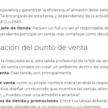
la operativa y garantizar la eficiencia, el almacén debe es
Te encargarás de esta tarea, y dependiendo de la activida
IFO, o PMP.
jefe de tienda
: Para en un futuro ser el responsable de
pendiente principal en tareas más complejas como devol
mación del punto de venta
la respuesta es sí, esta salida profesional de la fpb de se
o de venta consiste en crear un ambiente dentro del es
enta
. Esas tareas, son, principalmente:
e venta
: como su propio nombre indica tendrás la respon
iva, diseñar un recorrido que incentive las ventas, sele
tc. ¿Puedes crear una atmósfera atractiva?
os de tienda y promociones
: Entre tus tareas deberás
la tienda, atendiendo a un presupuesto y un planning.