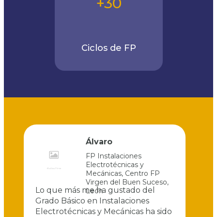
+30
Ciclos de FP
Álvaro
FP Instalaciones
Electrotécnicas y
Mecánicas
,
Centro FP
Virgen del Buen Suceso
,
nes
Lo
que
más
me
ha
gustado
del
León
ue
Grado
Básico
en
Instalaciones
p
y
Electrotécnicas
y
Mecánicas
ha
sido
l