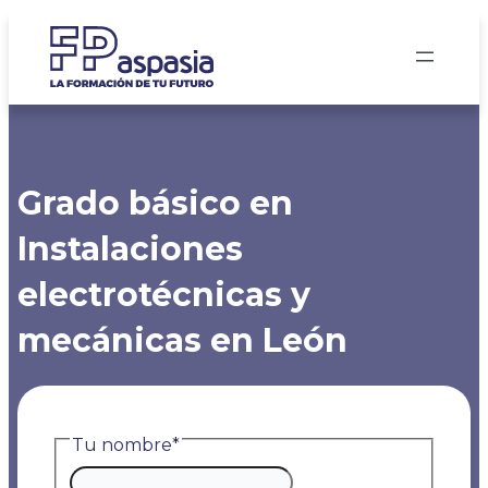
Saltar
al
contenido
Grado básico en
Instalaciones
electrotécnicas y
mecánicas en León
Tu nombre
*
Nombre