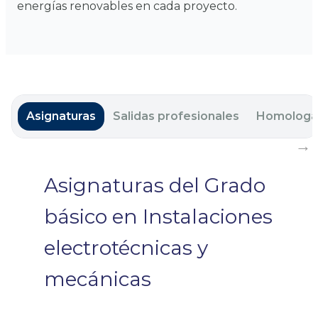
energías renovables en cada proyecto.
Asignaturas
Salidas profesionales
Homologa
Asignaturas del Grado
básico en Instalaciones
electrotécnicas y
mecánicas