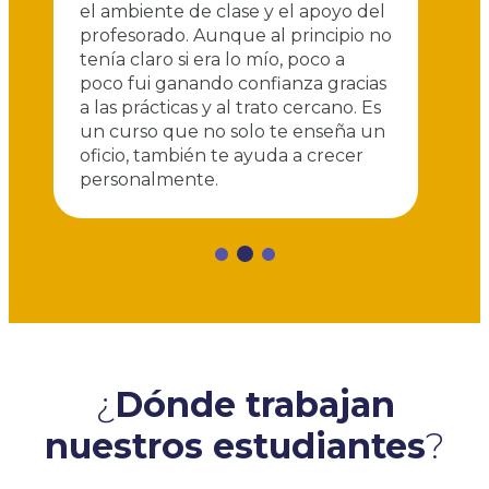
el
ambiente
de
clase
y
el
apoyo
del
p
ser
profesorado.
Aunque
al
principio
no
d
ro
tenía
claro
si
era
lo
mío,
poco
a
da.
poco
fui
ganando
confianza
gracias
a
las
prácticas
y
al
trato
cercano.
Es
un
curso
que
no
solo
te
enseña
un
oficio,
también
te
ayuda
a
crecer
personalmente.
¿
Dónde trabajan
nuestros estudiantes
?