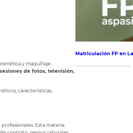
Matriculación FP en La
osmética y maquillaje.
sesiones de fotos, televisión,
icos, características,
s
profesionales. Esta materia
e contrato, riesgos laborales,