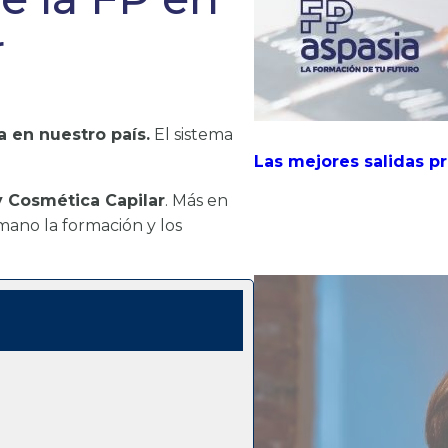
r
 en nuestro país.
El sistema
Las mejores salidas p
 Cosmética Capilar
. Más en
mano la formación y los