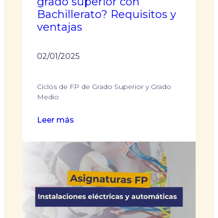
grado superior con
futuro
Bachillerato? Requisitos y
ventajas
02/01/2025
Ciclos de FP de Grado Superior y Grado
Medio
:
Leer más
¿Cómo
acceder
a
un
grado
superior
con
Bachillerato?