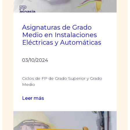
Requisitos
y
ventajas
Asignaturas de Grado
Medio en Instalaciones
Eléctricas y Automáticas
03/10/2024
Ciclos de FP de Grado Superior y Grado
Medio
:
Leer más
Asignaturas
de
Grado
Medio