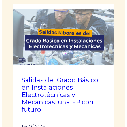
Salidas del Grado Básico
en Instalaciones
Electrotécnicas y
Mecánicas: una FP con
futuro
15/10/2025