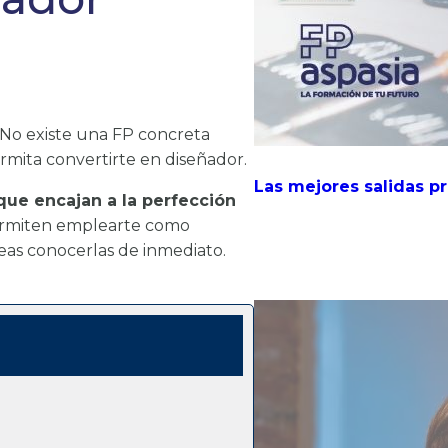
. No existe una FP concreta
ermita convertirte en diseñador.
Las mejores salidas p
que encajan a la perfección
permiten emplearte como
eas conocerlas de inmediato.