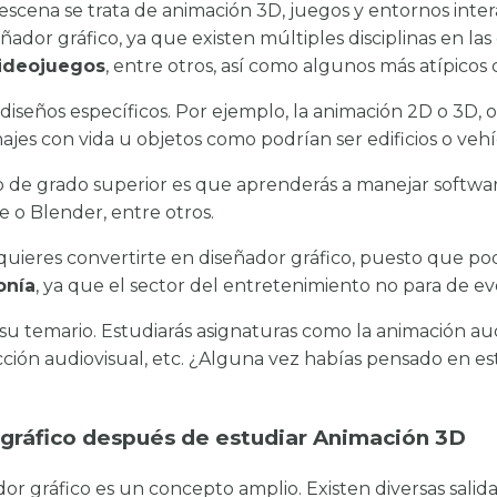
escena se trata de animación 3D, juegos y entornos inter
dor gráfico, ya que existen múltiples disciplinas en las
 videojuegos
, entre otros, así como algunos más atípicos
iseños específicos. Por ejemplo, la animación 2D o 3D, o
najes con vida u objetos como podrían ser edificios o vehí
lo de grado superior es que aprenderás a manejar soft
 o Blender, entre otros.
 quieres convertirte en diseñador gráfico, puesto que po
onía
, ya que el sector del entretenimiento no para de 
su temario. Estudiarás asignaturas como la animación aud
ción audiovisual, etc. ¿Alguna vez habías pensado en es
 gráfico después de estudiar Animación 3D
ador gráfico es un concepto amplio. Existen diversas salid