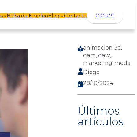
s
Bolsa de Empleo
Blog
Contacto
CICLOS
animacion 3d
, 
dam
daw
, 
, 
marketing
moda
, 
Diego
28/10/2024
Últimos
artículos