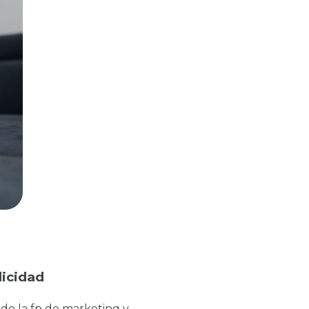
licidad
ado la fp de marketing y