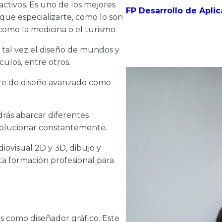
activos. Es uno de los mejores
FP Desarrollo de Aplic
 que especializarte, como lo son
 como la medicina o el turismo.
 tal vez el diseño de mundos y
culos, entre otros.
ware de diseño avanzado como
drás abarcar diferentes
evolucionar constantemente.
iovisual 2D y 3D, dibujo y
ta formación profesional para
as como diseñador gráfico. Este