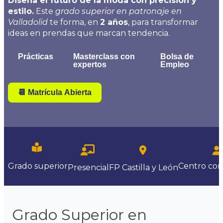
Diseña el futuro de la moda con precisión y
estilo.
Este
grado superior en patronaje en
Valladolid
te forma, en
2 años
, para transformar
ideas en prendas que marcan tendencia.
Prácticas
Masterclass con
Bolsa de
expertos
Empleo
📆 Matrícula Abierta
Centro
con
Grado superior
Presencial
FP Castilla y León
Grado Superior en