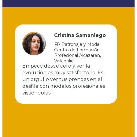
Cristina Samaniego
FP Patronaje y Moda
,
Centro de Formación
Profesional Alcazarén
,
Valladolid
ra
Empecé desde cero y ver la
R
evolución es muy satisfactorio. Es
d
un orgullo ver tus prendas en el
a
omo
desfile con modelos profesionales
a
vistiéndolas.
v
p
h
n
c