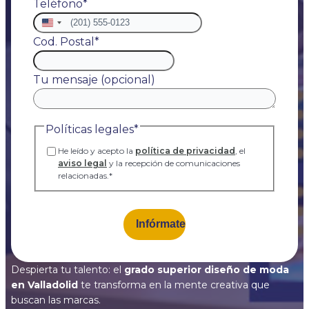
Teléfono
*
Estados
Unidos
Cod. Postal
*
+1
Tu mensaje (opcional)
Políticas legales
*
He leído y acepto la
política de privacidad
, el
aviso legal
y la recepción de comunicaciones
relacionadas.
*
Despierta tu talento: el
grado superior diseño de moda
en Valladolid
te transforma en la mente creativa que
buscan las marcas.