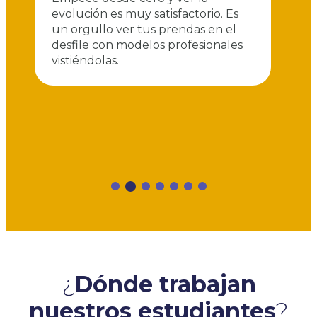
evolución es muy satisfactorio. Es
d
un orgullo ver tus prendas en el
a
omo
desfile con modelos profesionales
a
vistiéndolas.
v
p
h
n
c
¿
Dónde trabajan
nuestros estudiantes
?