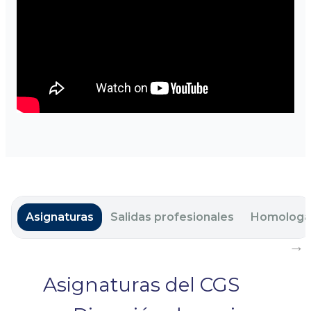
Asignaturas
Salidas profesionales
Homologa
Asignaturas del CGS