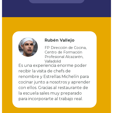
Rubén Vallejo
FP Dirección de Cocina
,
Centro de Formación
Profesional Alcazarén
,
Valladolid
a y
Es una experiencia enorme poder
T
recibir la visita de chefs de
y
la
renombre y Estrellas Michelín para
d
cocinar junto a nosotros y aprender
q
con ellos. Gracias al restaurante de
c
la escuela sales muy preparado
para incorporarte al trabajo real.