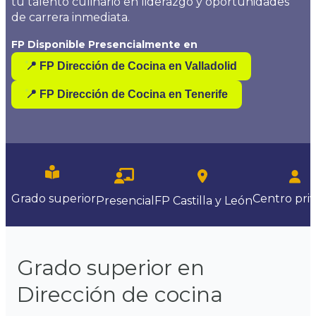
tu talento culinario en liderazgo y oportunidades
de carrera inmediata.
FP Disponible Presencialmente en
📍 FP Dirección de Cocina en Valladolid
📍 FP Dirección de Cocina en Tenerife
Centro
pri
Grado superior
Presencial
FP Castilla y León
Grado superior en
Dirección de cocina