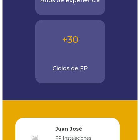
Años de experiencia
+30
Ciclos de FP
Juan José
as y
FP Instalaciones