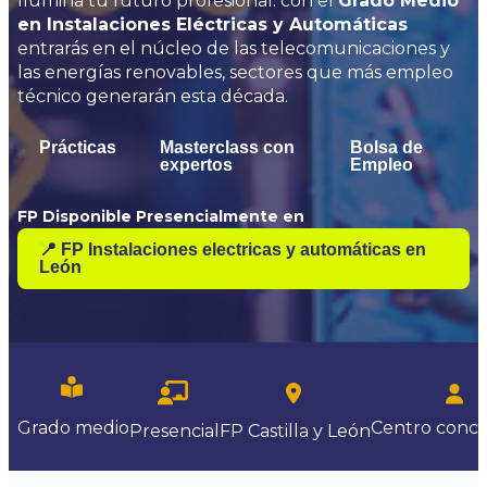
Ilumina tu futuro profesional: con el
Grado Medio
en Instalaciones Eléctricas y Automáticas
entrarás en el núcleo de las telecomunicaciones y
las energías renovables, sectores que más empleo
técnico generarán esta década.
Prácticas
Masterclass con
Bolsa de
expertos
Empleo
FP Disponible Presencialmente en
📍 FP Instalaciones electricas y automáticas en
León
Centro
conce
Grado medio
Presencial
FP Castilla y León