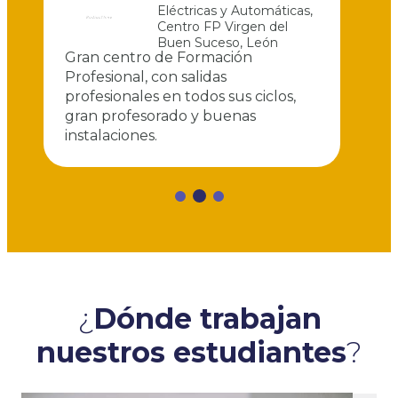
Eléctricas y Automáticas
,
Centro FP Virgen del
Buen Suceso
,
León
Gran centro de Formación
S
de
Profesional, con salidas
u
a
profesionales en todos sus ciclos,
a
gran profesorado y buenas
q
instalaciones.
p
¿
Dónde trabajan
nuestros estudiantes
?