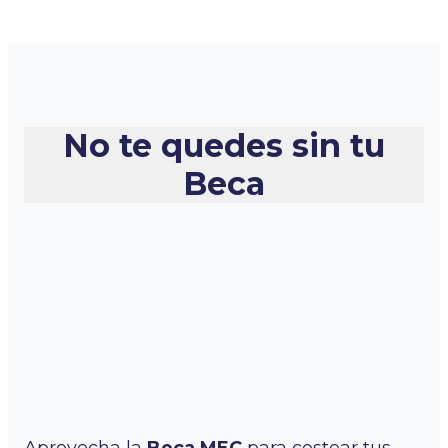
No te quedes sin tu
Beca
Aprovecha la
Beca MEC
para costear tus